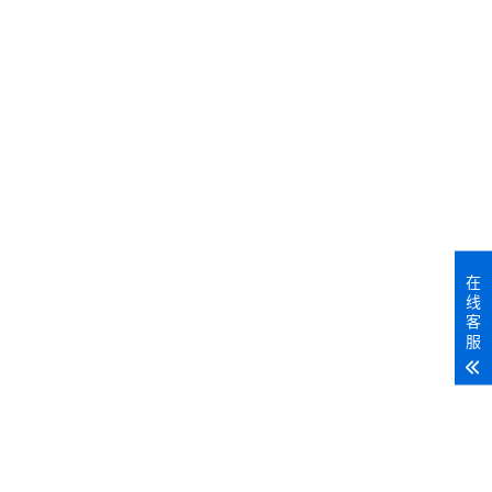
在
线
客
服