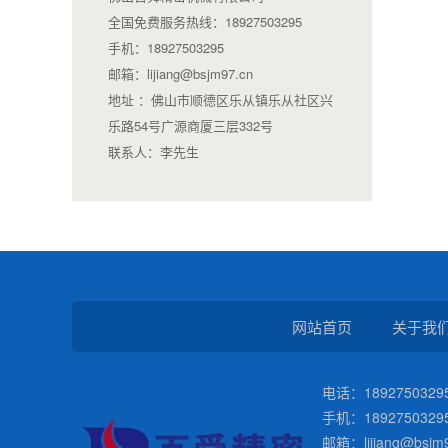
全国免费服务热线：18927503295
手机：18927503295
邮箱：lijiang@bsjm97.cn
地址 ：佛山市顺德区乐从镇乐从社区兴
乐路54号广源商厦三层332号
联系人：李先生
网站首页
关于我
电话：18927503295
手机：1892750329
邮箱：lijiang@bsjm9