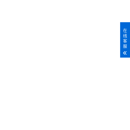
在
线
客
服