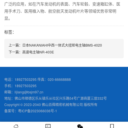
广泛的应用，如在汽车发动机的表面、汽车轮毂、变速箱缸体、医
用手术刀、医用植入物、航空航天发动机叶片等领域优势非常明
显。
标签：
上一篇：日本NAKANIAHI中西一体式大扭矩电主轴BMS-4020
下一篇：高速电主轴NR-403E
电话：18927503295 传真：020-66668888
手机：18927503295
邮箱：lijiang@bsjm97.cn
地址：佛山市顺德区乐从镇乐从社区兴乐路54号广源商厦三层332号
Copyright © 2023-2040 佛山百舜精密机械有限公司 版权所有
备案号：
粤ICP备2023066036号-1